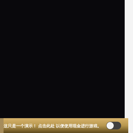
这只是一个演示！
点击此处
以便使用现金进行游戏。