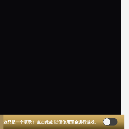
这只是一个演示！
点击此处
以便使用现金进行游戏。