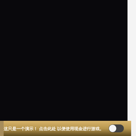
这只是一个演示！
点击此处
以便使用现金进行游戏。