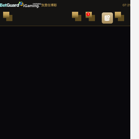
负责任博彩
07:21
1