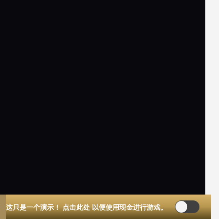
这只是一个演示！
点击此处
以便使用现金进行游戏。