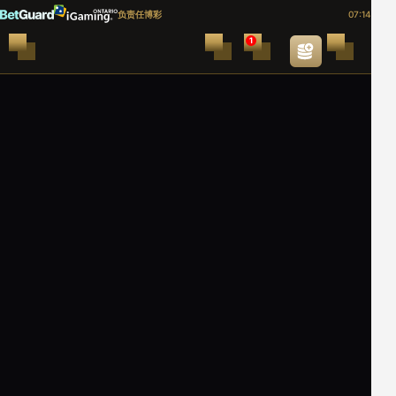
负责任博彩
07:14
1