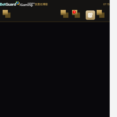
负责任博彩
07:15
1