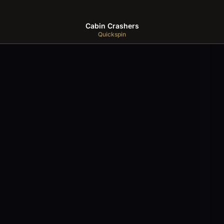
Cabin Crashers
Quickspin