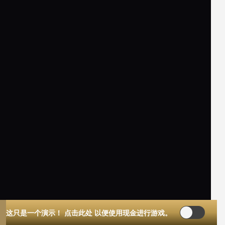
这只是一个演示！
点击此处
以便使用现金进行游戏。