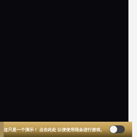
这只是一个演示！
点击此处
以便使用现金进行游戏。