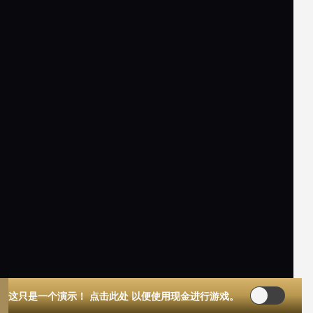
这只是一个演示！
点击此处
以便使用现金进行游戏。