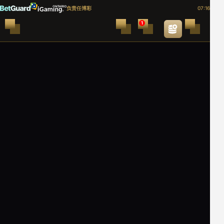
负责任博彩
07:16
1