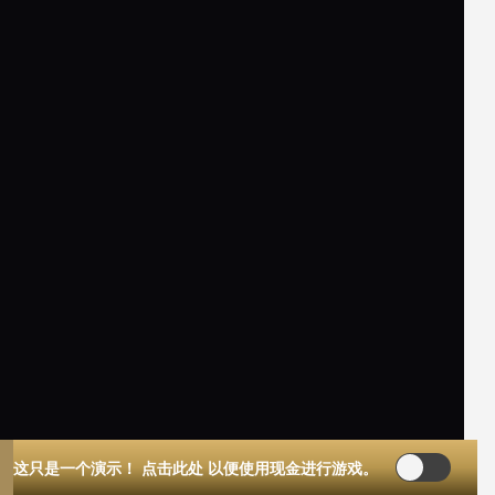
这只是一个演示！
点击此处
以便使用现金进行游戏。