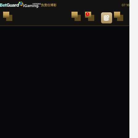
负责任博彩
07:16
1