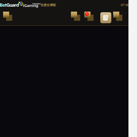
负责任博彩
07:16
1