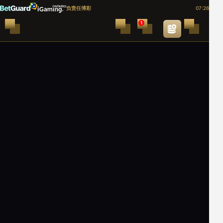
负责任博彩
07:26
1