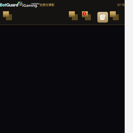
负责任博彩
07:15
1