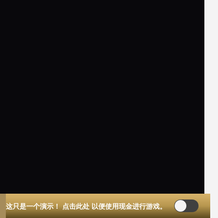
这只是一个演示！
点击此处
以便使用现金进行游戏。