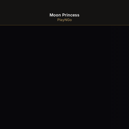
Moon Princess
PlayNGo