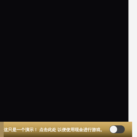
这只是一个演示！
点击此处
以便使用现金进行游戏。