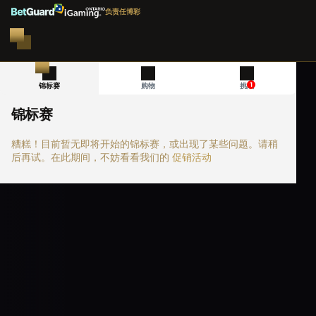
负责任博彩
1
锦标赛
购物
挑战
锦标赛
糟糕！目前暂无即将开始的锦标赛，或出现了某些问题。请稍
后再试。在此期间，不妨看看我们的
促销活动