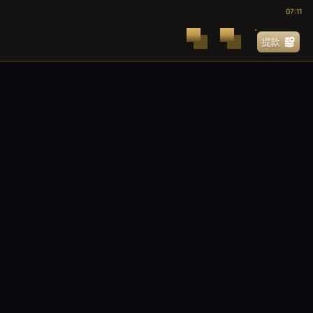
07:11
提款