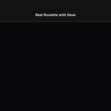
Real Roulette with Dave