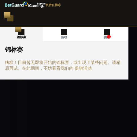
负责任博彩
1
锦标赛
购物
挑战
锦标赛
糟糕！目前暂无即将开始的锦标赛，或出现了某些问题。请稍
后再试。在此期间，不妨看看我们的
促销活动