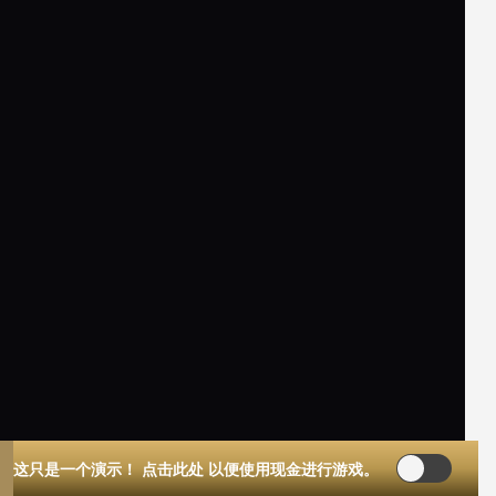
这只是一个演示！
点击此处
以便使用现金进行游戏。