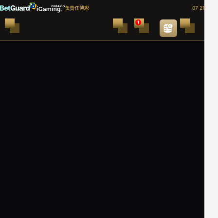
负责任博彩
07:21
1