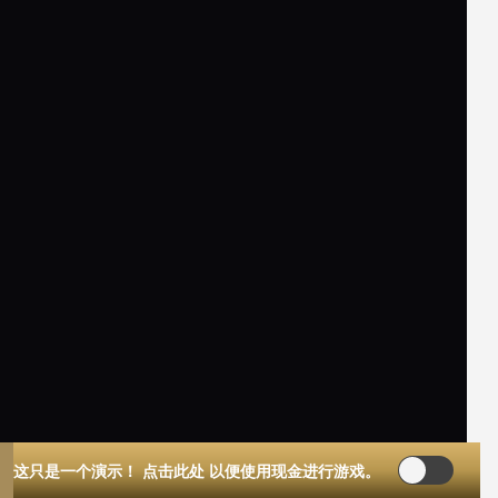
这只是一个演示！
点击此处
以便使用现金进行游戏。