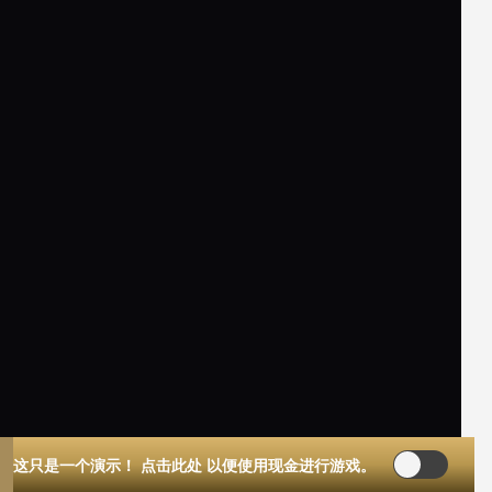
这只是一个演示！
点击此处
以便使用现金进行游戏。