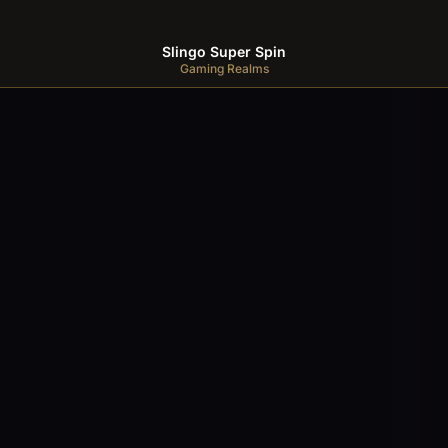
Slingo Super Spin
Gaming Realms