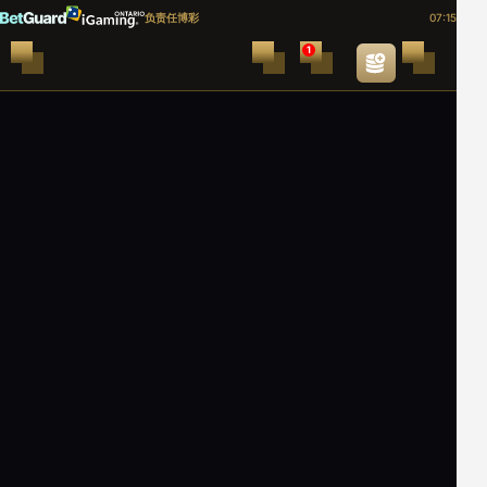
负责任博彩
07:15
1