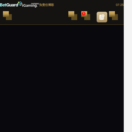
负责任博彩
07:25
1