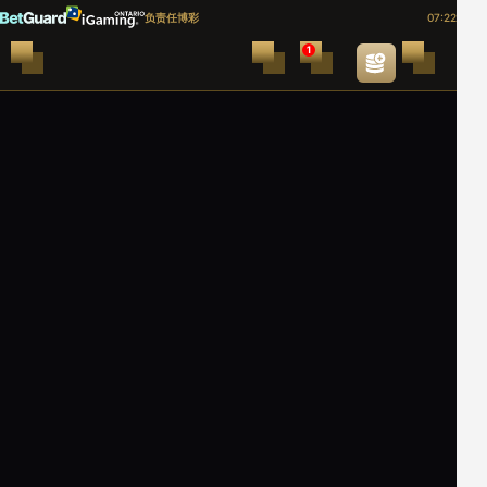
负责任博彩
07:22
1