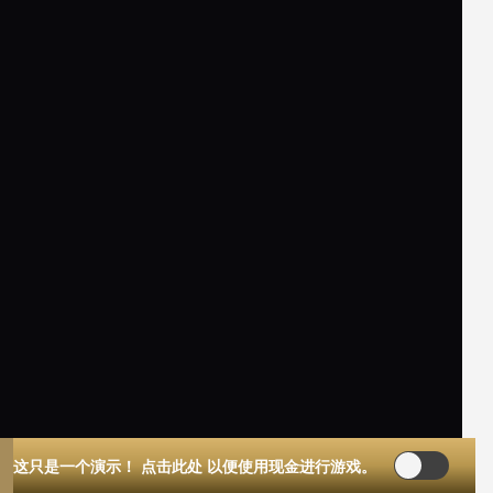
这只是一个演示！
点击此处
以便使用现金进行游戏。