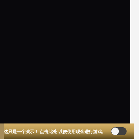
这只是一个演示！
点击此处
以便使用现金进行游戏。