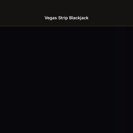
Vegas Strip Blackjack