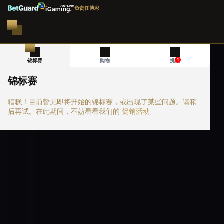
负责任博彩
1
锦标赛
购物
挑战
锦标赛
糟糕！目前暂无即将开始的锦标赛，或出现了某些问题。请稍
后再试。在此期间，不妨看看我们的
促销活动