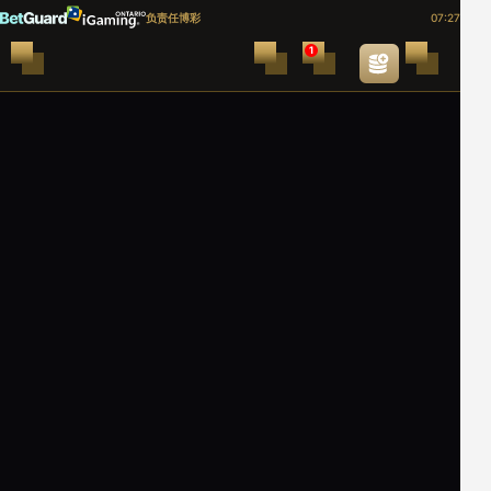
负责任博彩
07:27
1