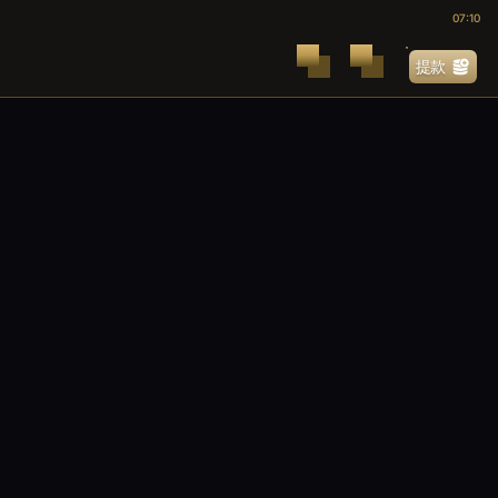
07:10
提款