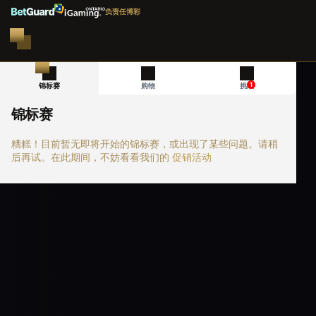
负责任博彩
1
锦标赛
购物
挑战
锦标赛
糟糕！目前暂无即将开始的锦标赛，或出现了某些问题。请稍
后再试。在此期间，不妨看看我们的
促销活动