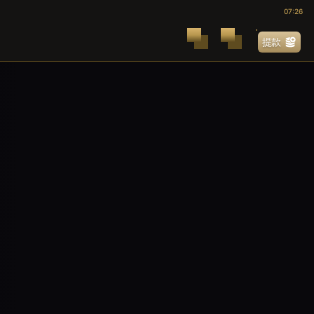
07:26
提款