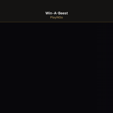
Win-A-Beest
PlayNGo