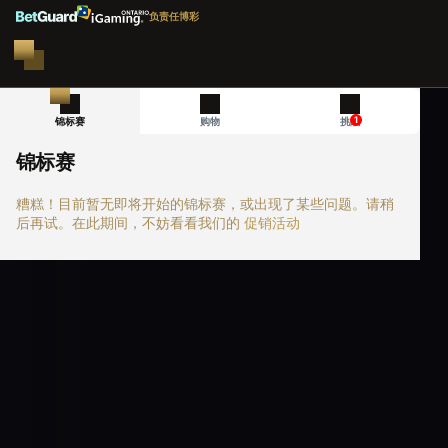
负责任博彩
1
锦标赛
购物
挑战
锦标赛
糟糕！目前暂无即将开始的锦标赛，或出现了某些问题。请稍
后再试。在此期间，不妨看看我们的
促销活动