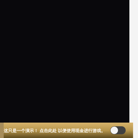
这只是一个演示！
点击此处
以便使用现金进行游戏。