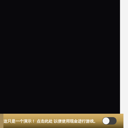
这只是一个演示！
点击此处
以便使用现金进行游戏。