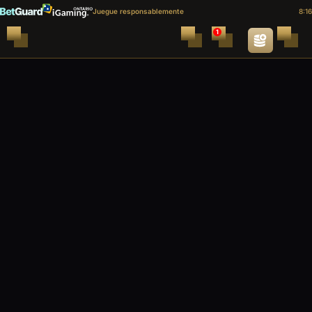
Juegue responsablemente
8:16
1