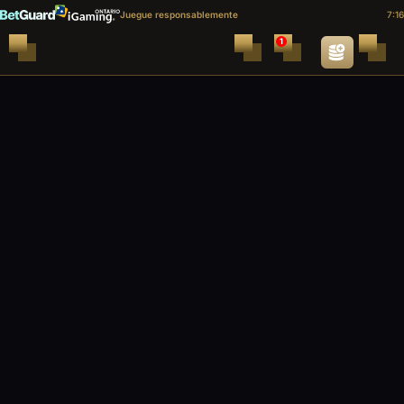
Juegue responsablemente
7:16
1