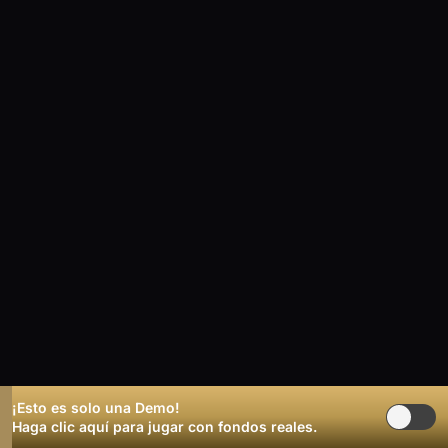
¡Esto es solo una Demo!
Haga clic aquí
para jugar con fondos reales.