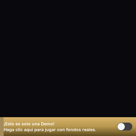
¡Esto es solo una Demo!
Haga clic aquí
para jugar con fondos reales.