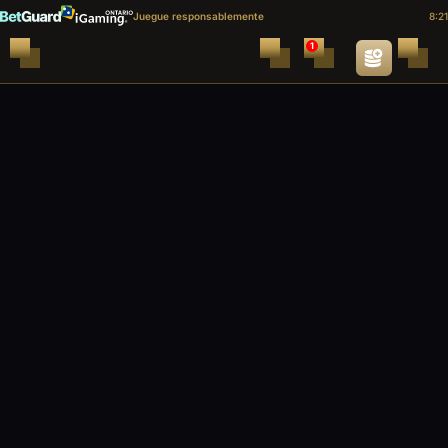
Juegue responsablemente
8:21
1