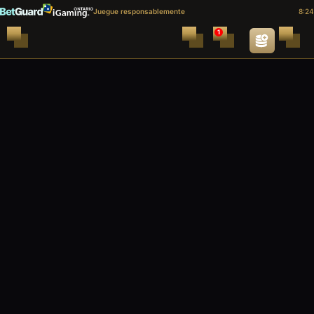
Juegue responsablemente
8:24
1