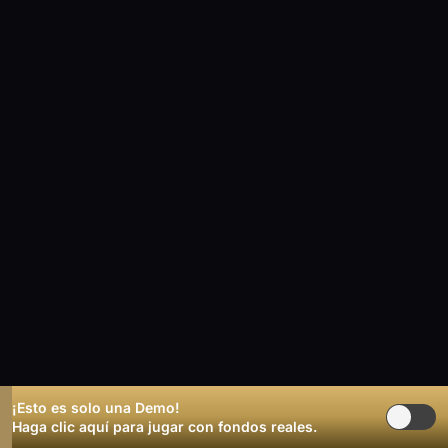
¡Esto es solo una Demo!
Haga clic aquí
para jugar con fondos reales.