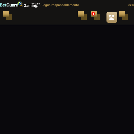
Juegue responsablemente
8:16
1