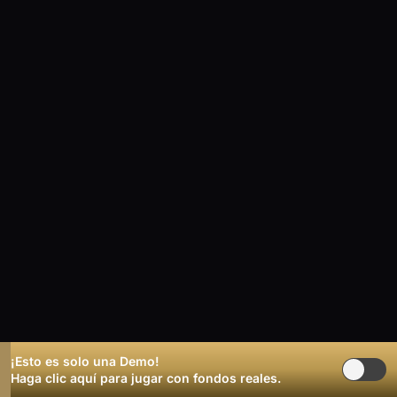
¡Esto es solo una Demo!
Haga clic aquí
para jugar con fondos reales.