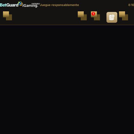
Juegue responsablemente
8:16
1