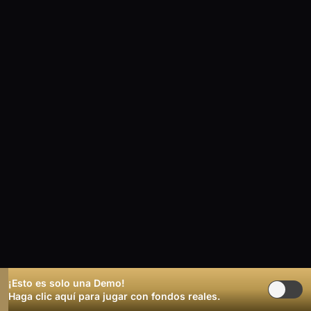
¡Esto es solo una Demo!
Haga clic aquí
para jugar con fondos reales.