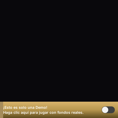
¡Esto es solo una Demo!
Haga clic aquí
para jugar con fondos reales.