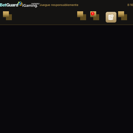
Juegue responsablemente
8:16
1