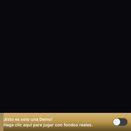
¡Esto es solo una Demo!
Haga clic aquí
para jugar con fondos reales.