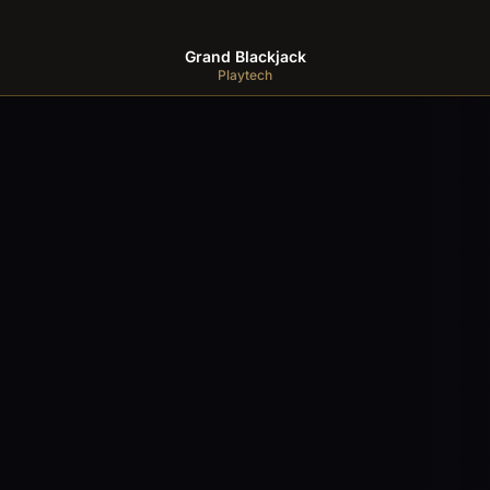
Grand Blackjack
Playtech