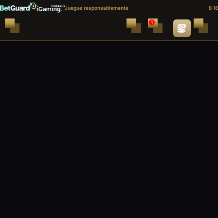
Juegue responsablemente
8:16
1