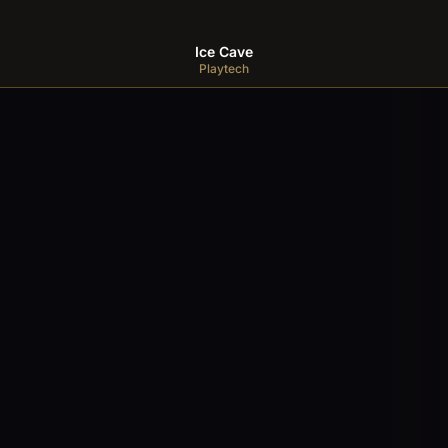
Ice Cave
Playtech