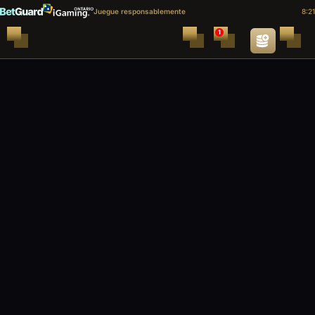
Juegue responsablemente
8:21
1